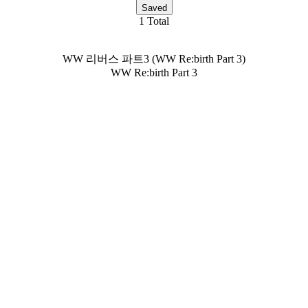
Saved
1 Total
WW 리버스 파트3 (WW Re:birth Part 3)
WW Re:birth Part 3